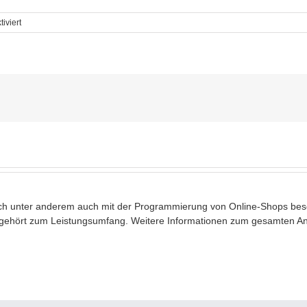
für
iviert
portfolio_4
ch unter anderem auch mit der Programmierung von Online-Shops besc
gehört zum Leistungsumfang. Weitere Informationen zum gesamten Ang