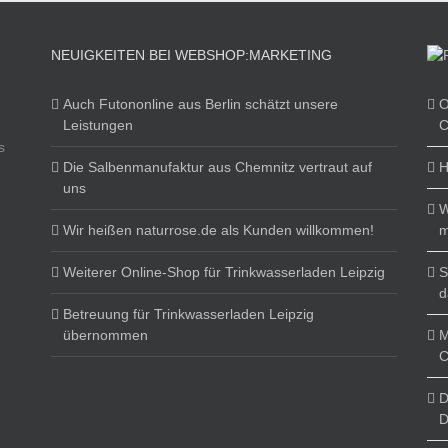
NEUIGKEITEN BEI WEBSHOP:MARKETING
Auch Futononline aus Berlin schätzt unsere
O
Leistungen
C
s
Die Salbenmanufaktur aus Chemnitz vertraut auf
H
uns
W
Wir heißen naturrose.de als Kunden willkommen!
m
Weiterer Online-Shop für Trinkwasserladen Leipzig
S
d
Betreuung für Trinkwasserladen Leipzig
übernommen
M
C
D
D