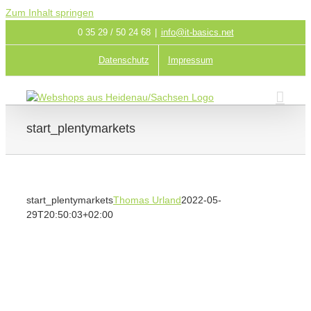
Zum Inhalt springen
0 35 29 / 50 24 68
|
info@it-basics.net
Datenschutz
Impressum
start_plentymarkets
start_plentymarkets
Thomas Urland
2022-05-
29T20:50:03+02:00