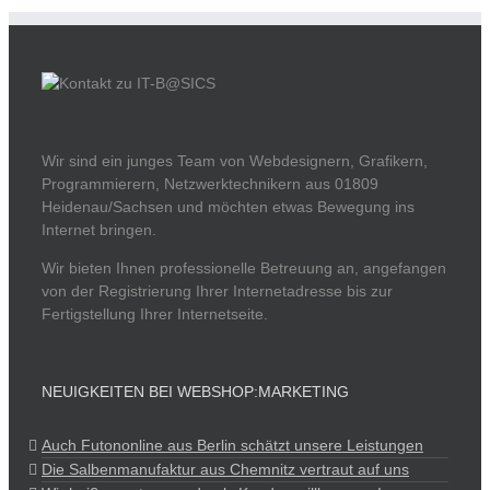
Wir sind ein junges Team von Webdesignern, Grafikern,
Programmierern, Netzwerktechnikern aus 01809
Heidenau/Sachsen und möchten etwas Bewegung ins
Internet bringen.
Wir bieten Ihnen professionelle Betreuung an, angefangen
von der Registrierung Ihrer Internetadresse bis zur
Fertigstellung Ihrer Internetseite.
NEUIGKEITEN BEI WEBSHOP:MARKETING
Auch Futononline aus Berlin schätzt unsere Leistungen
Die Salbenmanufaktur aus Chemnitz vertraut auf uns