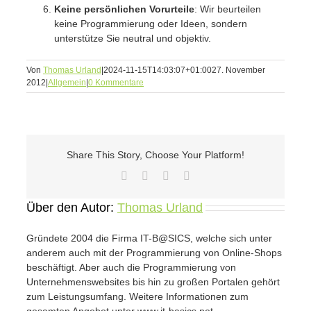
Keine persönlichen Vorurteile
: Wir beurteilen
keine Programmierung oder Ideen, sondern
unterstütze Sie neutral und objektiv.
Von
Thomas Urland
|
2024-11-15T14:03:07+01:00
27. November
2012
|
Allgemein
|
0 Kommentare
Share This Story, Choose Your Platform!
Facebook
Twitter
Vk
E-
Mail
Über den Autor:
Thomas Urland
Gründete 2004 die Firma IT-B@SICS, welche sich unter
anderem auch mit der Programmierung von Online-Shops
beschäftigt. Aber auch die Programmierung von
Unternehmenswebsites bis hin zu großen Portalen gehört
zum Leistungsumfang. Weitere Informationen zum
gesamten Angebot unter www.it-basics.net.