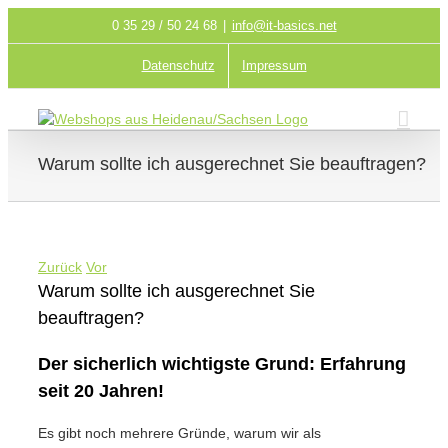
Zum
0 35 29 / 50 24 68
|
info@it-basics.net
Inhalt
springen
Datenschutz
Impressum
Warum sollte ich ausgerechnet Sie beauftragen?
Zurück
Vor
Warum sollte ich ausgerechnet Sie
beauftragen?
Der sicherlich wichtigste Grund: Erfahrung
seit 20 Jahren!
Es gibt noch mehrere Gründe, warum wir als