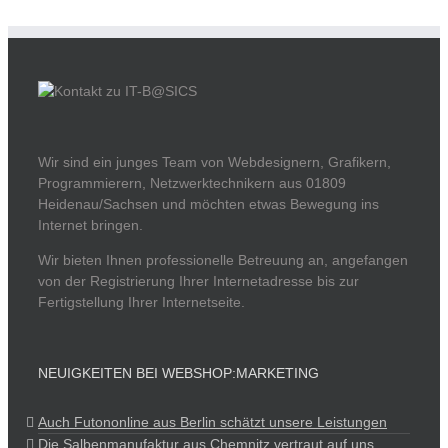
Wir sind ein junges Team von Webdesignern, Grafikern,
Programmierern, Netzwerktechnikern aus 01809
Heidenau/Sachsen und möchten etwas Bewegung ins
Internet bringen.
Wir bieten Ihnen professionelle Betreuung an, angefangen
von der Registrierung Ihrer Internetadresse bis zur
Fertigstellung Ihrer Internetseite.
NEUIGKEITEN BEI WEBSHOP:MARKETING
Auch Futononline aus Berlin schätzt unsere Leistungen
Die Salbenmanufaktur aus Chemnitz vertraut auf uns